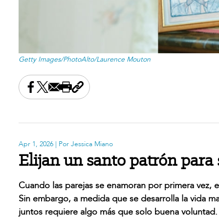
Getty Images/PhotoAlto/Laurence Mouton
Share this on Facebook
Share this on X
Share this by email
Print this page
Copy the page address
Apr 1, 2026
| Por Jessica Miano
Elijan un santo patrón para
Cuando las parejas se enamoran por primera vez, es
Sin embargo, a medida que se desarrolla la vida mat
juntos requiere algo más que solo buena voluntad.