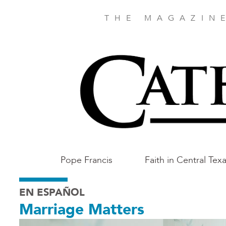
Skip
to
THE MAGAZIN
main
content
Main
Pope Francis
Faith in Central Tex
Austin
EN ESPAÑOL
Marriage Matters