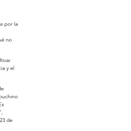
s por la
ué no
tivar
a y el
de
apuchino
Es
”,
 23 de