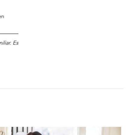
en
liar. Es