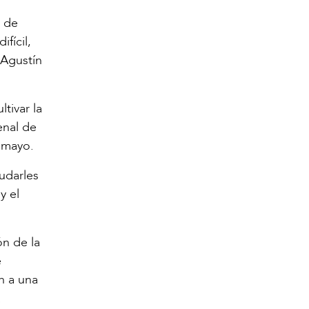
n de
fícil,
 Agustín
tivar la
enal de
e mayo.
udarles
y el
ón de la
e
n a una
a