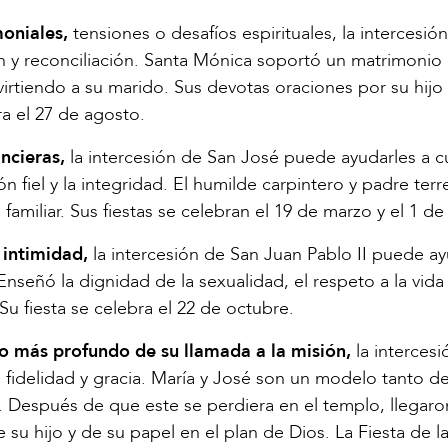
moniales,
tensiones o desafíos espirituales, la intercesió
y reconciliación. Santa Mónica soportó un matrimonio di
virtiendo a su marido. Sus devotas oraciones por su hijo
bra el 27 de agosto.
ncieras,
la intercesión de San José puede ayudarles a cul
n fiel y la integridad. El humilde carpintero y padre terr
 familiar. Sus fiestas se celebran el 19 de marzo y el 1 d
 intimidad,
la intercesión de San Juan Pablo II puede ay
Enseñó la dignidad de la sexualidad, el respeto a la vida 
Su fiesta se celebra el 22 de octubre.
do más profundo de su llamada a la misión,
la intercesi
 fidelidad y gracia. María y José son un modelo tanto d
. Después de que este se perdiera en el templo, llegaro
su hijo y de su papel en el plan de Dios. La Fiesta de l