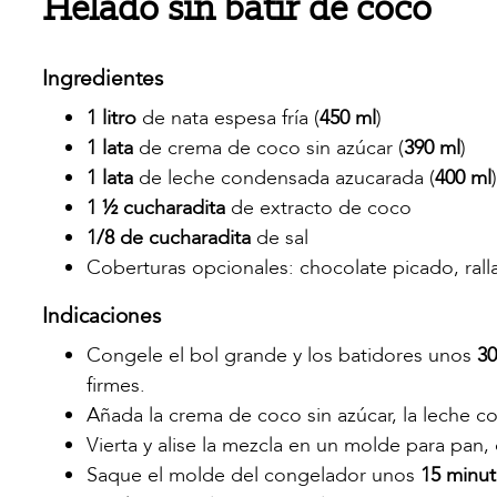
Helado sin batir de coco
Ingredientes
1 litro
de nata espesa fría (
450 ml
)
1 lata
de crema de coco sin azúcar (
390 ml
)
1 lata
de leche condensada azucarada (
400 ml
)
1 ½ cucharadita
de extracto de coco
1/8 de cucharadita
de sal
Coberturas opcionales: chocolate picado, ral
Indicaciones
Congele el bol grande y los batidores unos
30
firmes.
Añada la crema de coco sin azúcar, la leche co
Vierta y alise la mezcla en un molde para pan
Saque el molde del congelador unos
15 minu