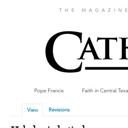
Skip
to
THE MAGAZIN
main
content
Main
Pope Francis
Faith in Central Tex
Austin
Revisions
View