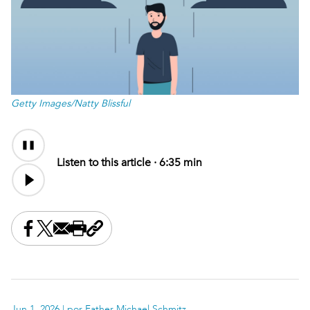
Getty Images/Natty Blissful
Audio
Content
Listen to this article ·
6:35 min
Share this on Facebook
Share this on X
Share this by email
Print this page
Copy the page address
Jun 1, 2026
| por Father Michael Schmitz