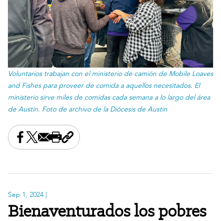
Voluntarios trabajan con el ministerio de camión de Mobile Loaves
and Fishes para proveer de comida a aquellos necesitados. El
ministerio sirve miles de comidas cada semana a lo largo del área
de Austin. Foto de archivo de la Diócesis de Austin
Share this on Facebook
Share this on X
Share this by email
Print this page
Copy the page address
Sep 1, 2024
|
Bienaventurados los pobres